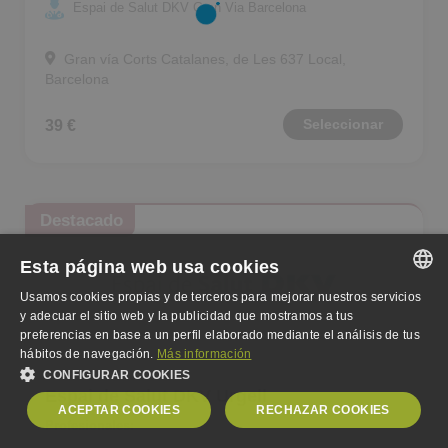
Espai de Salut DKV Gran Via Barcelona
Gran vía Corts Catalanes, de Les 637 Local,
Barcelona
Seleccionar
39 €
Destacado
Esta página web usa cookies
Usamos cookies propias y de terceros para mejorar nuestros servicios
SPANISH
y adecuar el sitio web y la publicidad que mostramos a tus
preferencias en base a un perfil elaborado mediante el análisis de tus
ENGLISH
hábitos de navegación.
Más información
CONFIGURAR COOKIES
GERMAN
Espai de Salut DKV Urgell
ACEPTAR COOKIES
RECHAZAR COOKIES
Profesionales: