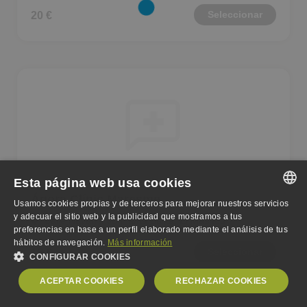
Seleccionar
20 €
Esta página web usa cookies
Ágora Clínic Maresme
Usamos cookies propias y de terceros para mejorar nuestros servicios
SPANISH
y adecuar el sitio web y la publicidad que mostramos a tus
Calle Navarra 58 Planta Baixa, El Masnou
preferencias en base a un perfil elaborado mediante el análisis de tus
ENGLISH
hábitos de navegación.
Más información
Seleccionar
16 €
CONFIGURAR COOKIES
GERMAN
ACEPTAR COOKIES
RECHAZAR COOKIES